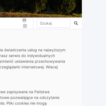
Wpisz tekst do wyszukania
Szukaj
nia świadczenia usług na najwyższym
nasz serwis do indywidualnych
 zmienić ustawienia przechowywania
zeglądarki internetowej. Wiecej
stowe zapisywane na Państwa
kstowe pozwalające na odczytanie
ła. Pliki cookies nie mogą