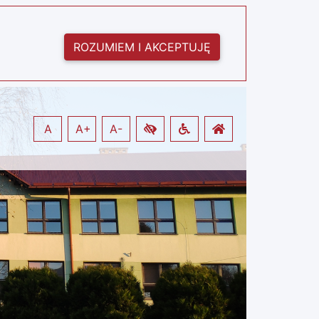
ROZUMIEM I AKCEPTUJĘ
A
A+
A-